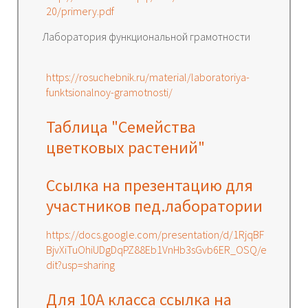
20/primery.pdf
Лаборатория функциональной грамотности
https://rosuchebnik.ru/material/laboratoriya-
funktsionalnoy-gramotnosti/
Таблица "Семейства
цветковых растений"
Ссылка на презентацию для
участников пед.лаборатории
https://docs.google.com/presentation/d/1RjqBF
BjvXiTuOhiUDgDqPZ88Eb1VnHb3sGvb6ER_OSQ/e
dit?usp=sharing
Для 10А класса ссылка на